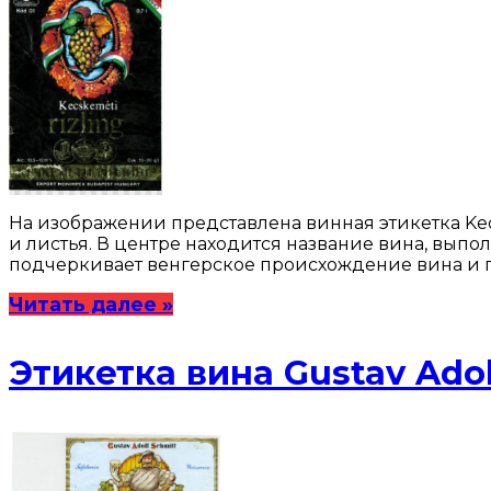
На изображении представлена винная этикетка Kec
и листья. В центре находится название вина, вып
подчеркивает венгерское происхождение вина и 
Читать далее »
Этикетка вина Gustav Adol