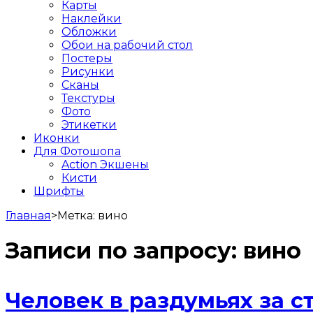
Карты
Наклейки
Обложки
Обои на рабочий стол
Постеры
Рисунки
Сканы
Текстуры
Фото
Этикетки
Иконки
Для Фотошопа
Action Экшены
Кисти
Шрифты
Главная
>
Метка:
вино
Записи по запросу:
вино
Человек в раздумьях за с