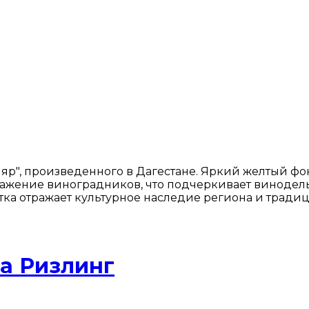
яр", произведенного в Дагестане. Яркий желтый ф
ражение виноградников, что подчеркивает винодель
тка отражает культурное наследие региона и тради
на Ризлинг