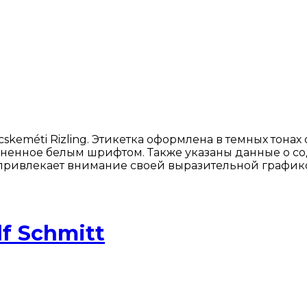
skeméti Rizling. Этикетка оформлена в темных тон
олненное белым шрифтом. Также указаны данные о со
привлекает внимание своей выразительной графико
f Schmitt