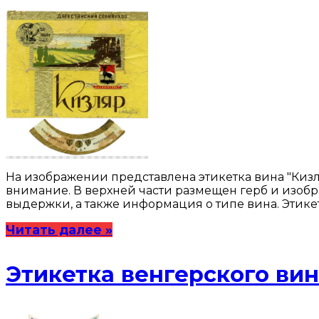
На изображении представлена этикетка вина "Кизл
внимание. В верхней части размещен герб и изоб
выдержки, а также информация о типе вина. Этике
Читать далее »
Этикетка венгерского ви