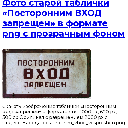
Фото старой таблички
«Посторонним ВХОД
запрещен» в формате
png с прозрачным фоном
Скачать изображение таблички «Посторонним
вход запрещен» в формате png: 1000 px, 600 px,
300 px Оригинал с разрешением 2000 px с
Яндекс-Народа: postoronnim_vhod_vospreshen.png