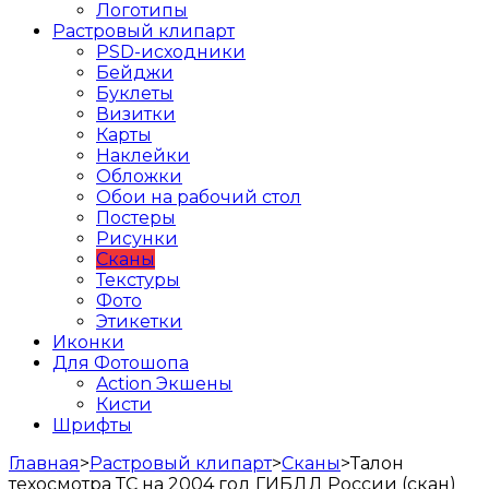
Логотипы
Растровый клипарт
PSD-исходники
Бейджи
Буклеты
Визитки
Карты
Наклейки
Обложки
Обои на рабочий стол
Постеры
Рисунки
Сканы
Текстуры
Фото
Этикетки
Иконки
Для Фотошопа
Action Экшены
Кисти
Шрифты
Главная
>
Растровый клипарт
>
Сканы
>
Талон
техосмотра ТС на 2004 год ГИБДД России (скан)