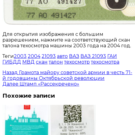
Для открытия изображения с большим
разрешением, нажмите на соответствующий скан
талона техосмотра машины 2003 года на 2004 год.
Теги
2003
2004
21093
авто
ВАЗ
ВАЗ 21093
ГАИ
ГИБДД
МВД
скан
талон
техосмотр
техосмотра
Назад
Грамота майору советской армии в честь 71-
й годовщины Октябрьской революции
Далее
Штамп «Рассекречено»
Похожие записи