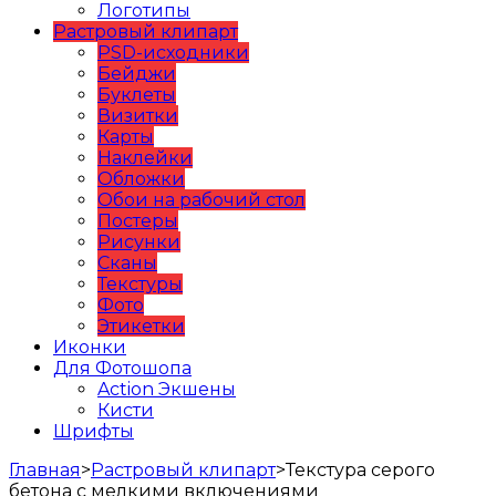
Логотипы
Растровый клипарт
PSD-исходники
Бейджи
Буклеты
Визитки
Карты
Наклейки
Обложки
Обои на рабочий стол
Постеры
Рисунки
Сканы
Текстуры
Фото
Этикетки
Иконки
Для Фотошопа
Action Экшены
Кисти
Шрифты
Главная
>
Растровый клипарт
>
Текстура серого
бетона с мелкими включениями