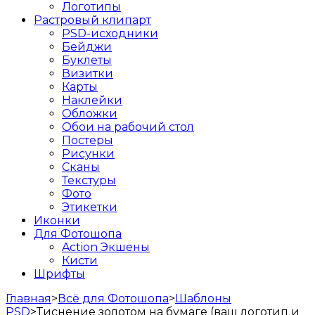
Логотипы
Растровый клипарт
PSD-исходники
Бейджи
Буклеты
Визитки
Карты
Наклейки
Обложки
Обои на рабочий стол
Постеры
Рисунки
Сканы
Текстуры
Фото
Этикетки
Иконки
Для Фотошопа
Action Экшены
Кисти
Шрифты
Главная
>
Всё для Фотошопа
>
Шаблоны
PSD
>
Тиснение золотом на бумаге (ваш логотип и