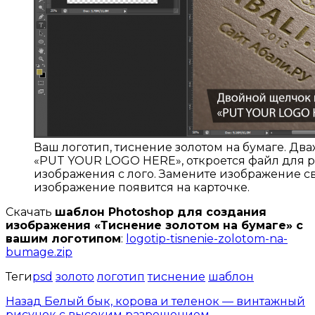
Ваш логотип, тиснение золотом на бумаге. Дв
«PUT YOUR LOGO HERE», откроется файл для 
изображения с лого. Замените изображение св
изображение появится на карточке.
Скачать
шаблон Photoshop для создания
изображения «Тиснение золотом на бумаге» с
вашим логотипом
:
logotip-tisnenie-zolotom-na-
bumage.zip
Теги
psd
золото
логотип
тиснение
шаблон
Назад
Белый бык, корова и теленок — винтажный
рисунок с высоким разрешением