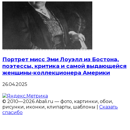
Портрет мисс Эми Лоуэлл из Бостона,
поэтессы, критика и самой выдающейся
женщины-коллекционера Америки
26.04.2025
© 2010—2026 Abali.ru — фото, картинки, обои,
рисунки, иконки, клипарты, шаблоны |
Сказать
спасибо