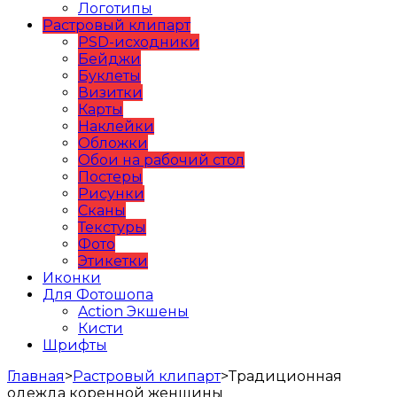
Логотипы
Растровый клипарт
PSD-исходники
Бейджи
Буклеты
Визитки
Карты
Наклейки
Обложки
Обои на рабочий стол
Постеры
Рисунки
Сканы
Текстуры
Фото
Этикетки
Иконки
Для Фотошопа
Action Экшены
Кисти
Шрифты
Главная
>
Растровый клипарт
>
Традиционная
одежда коренной женщины