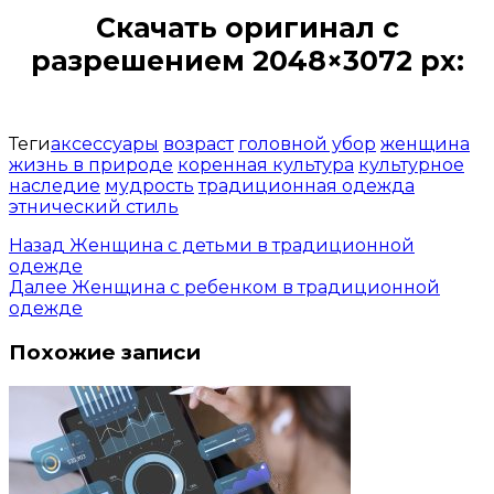
Скачать оригинал с
разрешением 2048×3072 px:
Открыть доступ за 99 руб.
Теги
аксессуары
возраст
головной убор
женщина
жизнь в природе
коренная культура
культурное
наследие
мудрость
традиционная одежда
этнический стиль
Назад
Женщина с детьми в традиционной
одежде
Далее
Женщина с ребенком в традиционной
одежде
Похожие записи