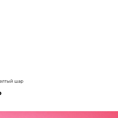
елтый шар
р