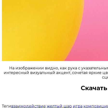
На изображении видно, как рука с указательн
интересный визуальный акцент, сочетая яркие цв
сц
Скачать
Теги
взаимодействие
желтый шар
игра
композици