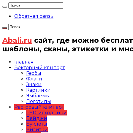
Обратная связь
Abali.ru
сайт, где можно бесплат
шаблоны, сканы, этикетки и мн
Главная
Векторный клипарт
Гербы
Флаги
Знаки
Картинки
Эмблемы
Логотипы
Растровый клипарт
PSD-исходники
Бейджи
Буклеты
Визитки