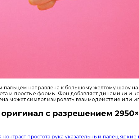
ым пальцем направлена к большому желтому шару на 
ета и простые формы. Фон добавляет динамики и кон
ена может символизировать взаимодействие или иг
 оригинал с разрешением 2950×
Открыть доступ за 99 руб.
я
контраст
простота
рука
указательный палец
яркие 