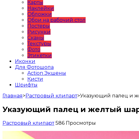
Карты
Наклейки
Обложки
Обои на рабочий стол
Постеры
Рисунки
Сканы
Текстуры
Фото
Этикетки
Иконки
Для Фотошопа
Action Экшены
Кисти
Шрифты
Главная
>
Растровый клипарт
>
Указующий палец и ж
Указующий палец и желтый ша
Растровый клипарт
586 Просмотры