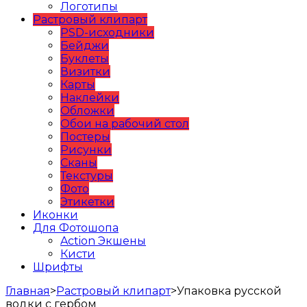
Логотипы
Растровый клипарт
PSD-исходники
Бейджи
Буклеты
Визитки
Карты
Наклейки
Обложки
Обои на рабочий стол
Постеры
Рисунки
Сканы
Текстуры
Фото
Этикетки
Иконки
Для Фотошопа
Action Экшены
Кисти
Шрифты
Главная
>
Растровый клипарт
>
Упаковка русской
водки с гербом