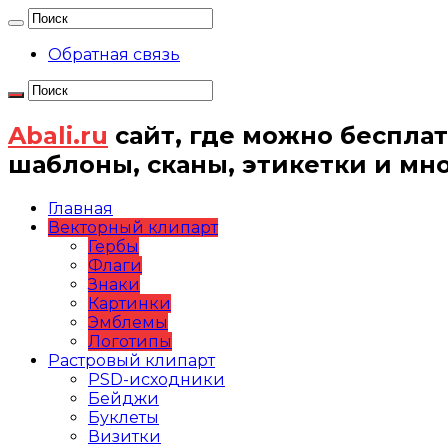
Обратная связь
Abali.ru
сайт, где можно бесплат
шаблоны, сканы, этикетки и мн
Главная
Векторный клипарт
Гербы
Флаги
Знаки
Картинки
Эмблемы
Логотипы
Растровый клипарт
PSD-исходники
Бейджи
Буклеты
Визитки