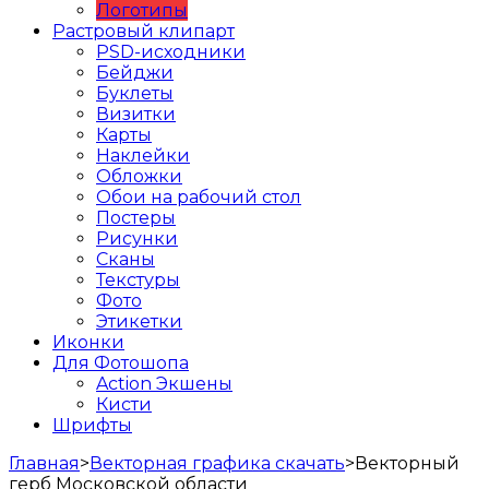
Логотипы
Растровый клипарт
PSD-исходники
Бейджи
Буклеты
Визитки
Карты
Наклейки
Обложки
Обои на рабочий стол
Постеры
Рисунки
Сканы
Текстуры
Фото
Этикетки
Иконки
Для Фотошопа
Action Экшены
Кисти
Шрифты
Главная
>
Векторная графика скачать
>
Векторный
герб Московской области