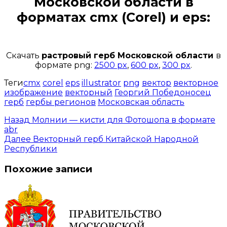
Московской области
в
форматах cmx (Corel) и eps:
Открыть доступ за 99 руб.
Скачать
растровый герб Московской области
в
формате png:
2500 px
,
600 px
,
300 px
.
Теги
cmx
corel
eps
illustrator
png
вектор
векторное
изображение
векторный
Георгий Победоносец
герб
гербы регионов
Московская область
Назад
Молнии — кисти для Фотошопа в формате
abr
Далее
Векторный герб Китайской Народной
Республики
Похожие записи