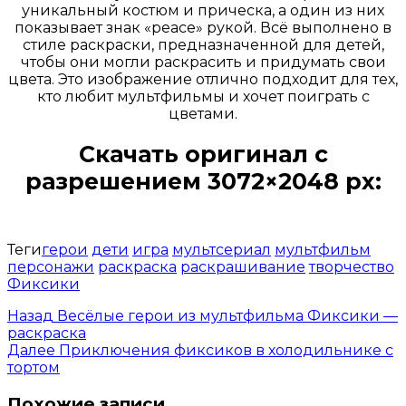
уникальный костюм и прическа, а один из них
показывает знак «peace» рукой. Всё выполнено в
стиле раскраски, предназначенной для детей,
чтобы они могли раскрасить и придумать свои
цвета. Это изображение отлично подходит для тех,
кто любит мультфильмы и хочет поиграть с
цветами.
Скачать оригинал с
разрешением 3072×2048 px:
Открыть доступ за 99 руб.
Теги
герои
дети
игра
мультсериал
мультфильм
персонажи
раскраска
раскрашивание
творчество
Фиксики
Назад
Весёлые герои из мультфильма Фиксики —
раскраска
Далее
Приключения фиксиков в холодильнике с
тортом
Похожие записи