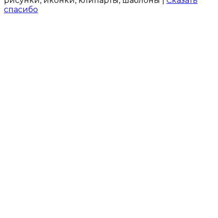
рисунки, иконки, клипарты, шаблоны |
Сказать
спасибо