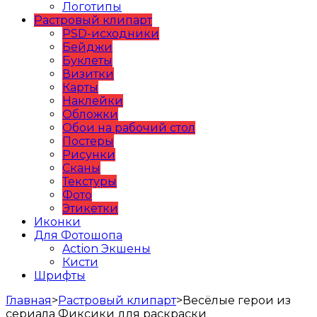
Логотипы
Растровый клипарт
PSD-исходники
Бейджи
Буклеты
Визитки
Карты
Наклейки
Обложки
Обои на рабочий стол
Постеры
Рисунки
Сканы
Текстуры
Фото
Этикетки
Иконки
Для Фотошопа
Action Экшены
Кисти
Шрифты
Главная
>
Растровый клипарт
>
Весёлые герои из
сериала Фиксики для раскраски