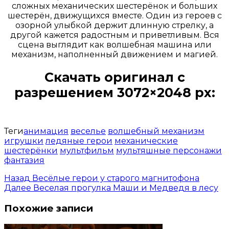
сложных механических шестерёнок и больших
шестерён, движущихся вместе. Один из героев с
озорной улыбкой держит длинную стрелку, а
другой кажется радостным и приветливым. Вся
сцена выглядит как волшебная машина или
механизм, наполненный движением и магией.
Скачать оригинал с
разрешением 3072×2048 px:
Открыть доступ за 99 руб.
Теги
анимация
веселье
волшебный механизм
игрушки
ледяные герои
механические
шестерёнки
мультфильм
мультяшные персонажи
фантазия
Назад
Весёлые герои у старого магнитофона
Далее
Веселая прогулка Маши и Медведя в лесу
Похожие записи