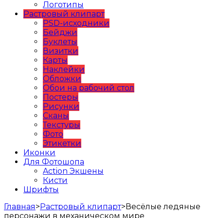
Логотипы
Растровый клипарт
PSD-исходники
Бейджи
Буклеты
Визитки
Карты
Наклейки
Обложки
Обои на рабочий стол
Постеры
Рисунки
Сканы
Текстуры
Фото
Этикетки
Иконки
Для Фотошопа
Action Экшены
Кисти
Шрифты
Главная
>
Растровый клипарт
>
Весёлые ледяные
персонажи в механическом мире