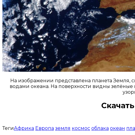
На изображении представлена планета Земля, 
водами океана. На поверхности видны зелёные и
узор
Скачать
Теги
Африка
Европа
земля
космос
облака
океан
пла