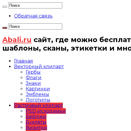
Обратная связь
Abali.ru
сайт, где можно бесплат
шаблоны, сканы, этикетки и мн
Главная
Векторный клипарт
Гербы
Флаги
Знаки
Картинки
Эмблемы
Логотипы
Растровый клипарт
PSD-исходники
Бейджи
Буклеты
Визитки