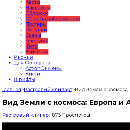
Карты
Наклейки
Обложки
Обои на рабочий стол
Постеры
Рисунки
Сканы
Текстуры
Фото
Этикетки
Иконки
Для Фотошопа
Action Экшены
Кисти
Шрифты
Главная
>
Растровый клипарт
>
Вид Земли с космоса:
Вид Земли с космоса: Европа и
Растровый клипарт
873 Просмотры