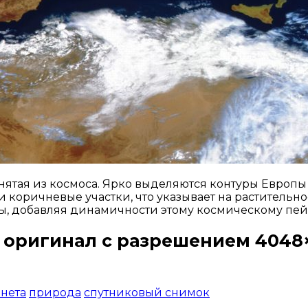
снятая из космоса. Ярко выделяются контуры Евро
 коричневые участки, что указывает на растительн
ы, добавляя динамичности этому космическому пей
 оригинал с разрешением 4048×
Открыть доступ за 99 руб.
нета
природа
спутниковый снимок