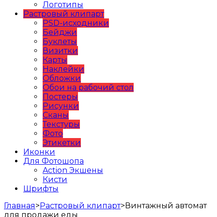
Логотипы
Растровый клипарт
PSD-исходники
Бейджи
Буклеты
Визитки
Карты
Наклейки
Обложки
Обои на рабочий стол
Постеры
Рисунки
Сканы
Текстуры
Фото
Этикетки
Иконки
Для Фотошопа
Action Экшены
Кисти
Шрифты
Главная
>
Растровый клипарт
>
Винтажный автомат
для продажи еды