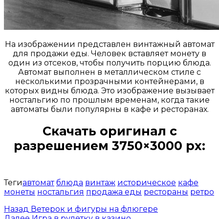
На изображении представлен винтажный автомат
для продажи еды. Человек вставляет монету в
один из отсеков, чтобы получить порцию блюда.
Автомат выполнен в металлическом стиле с
несколькими прозрачными контейнерами, в
которых видны блюда. Это изображение вызывает
ностальгию по прошлым временам, когда такие
автоматы были популярны в кафе и ресторанах.
Скачать оригинал с
разрешением 3750×3000 px:
Открыть доступ за 99 руб.
Теги
автомат
блюда
винтаж
историческое
кафе
монеты
ностальгия
продажа еды
рестораны
ретро
Назад
Ветерок и фигуры на флюгере
Далее
Игра в рулетку в казино