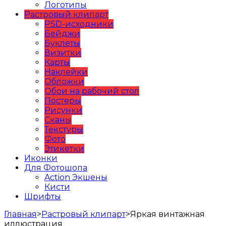
Логотипы
Растровый клипарт
PSD-исходники
Бейджи
Буклеты
Визитки
Карты
Наклейки
Обложки
Обои на рабочий стол
Постеры
Рисунки
Сканы
Текстуры
Фото
Этикетки
Иконки
Для Фотошопа
Action Экшены
Кисти
Шрифты
Главная
>
Растровый клипарт
>
Яркая винтажная
иллюстрация