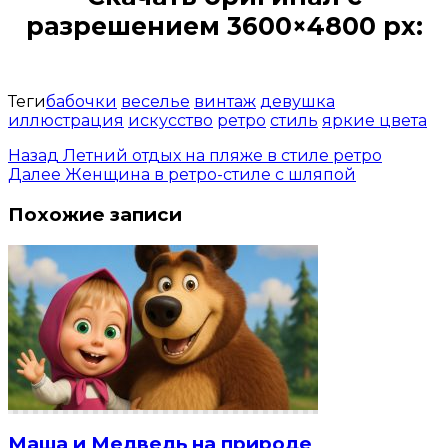
разрешением 3600×4800 px:
Открыть доступ за 99 руб.
Теги
бабочки
веселье
винтаж
девушка
иллюстрация
искусство
ретро
стиль
яркие цвета
Назад
Летний отдых на пляже в стиле ретро
Далее
Женщина в ретро-стиле с шляпой
Похожие записи
Маша и Медведь на природе