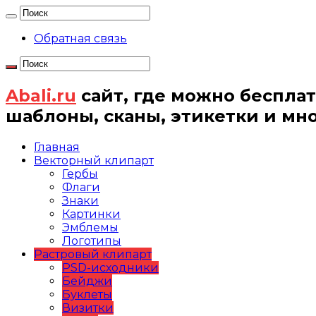
Обратная связь
Abali.ru
сайт, где можно бесплат
шаблоны, сканы, этикетки и мн
Главная
Векторный клипарт
Гербы
Флаги
Знаки
Картинки
Эмблемы
Логотипы
Растровый клипарт
PSD-исходники
Бейджи
Буклеты
Визитки