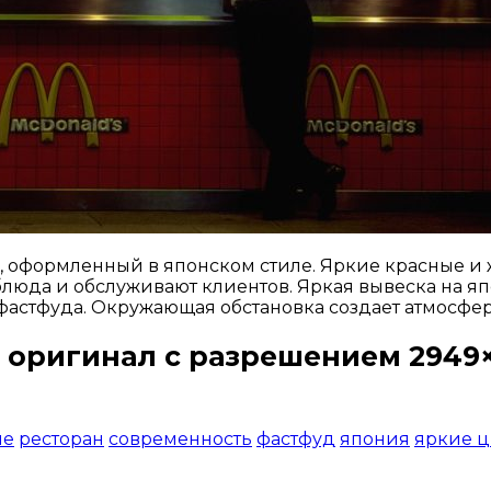
, оформленный в японском стиле. Яркие красные и
блюда и обслуживают клиентов. Яркая вывеска на я
фастфуда. Окружающая обстановка создает атмосфер
 оригинал с разрешением 2949×
Открыть доступ за 99 руб.
ие
ресторан
современность
фастфуд
япония
яркие ц