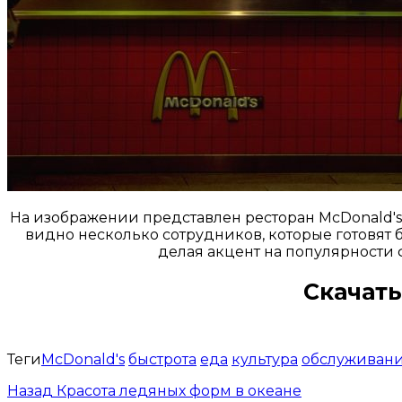
На изображении представлен ресторан McDonald's
видно несколько сотрудников, которые готовят 
делая акцент на популярности 
Скачать
Теги
McDonald's
быстрота
еда
культура
обслуживан
Назад
Красота ледяных форм в океане