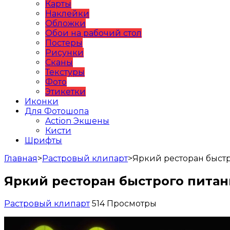
Карты
Наклейки
Обложки
Обои на рабочий стол
Постеры
Рисунки
Сканы
Текстуры
Фото
Этикетки
Иконки
Для Фотошопа
Action Экшены
Кисти
Шрифты
Главная
>
Растровый клипарт
>
Яркий ресторан быст
Яркий ресторан быстрого питан
Растровый клипарт
514 Просмотры