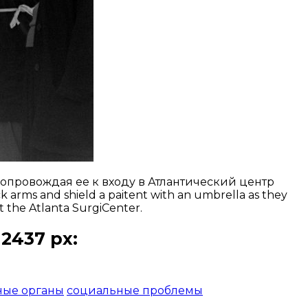
опровождая ее к входу в Атлантический центр
rms and shield a paitent with an umbrella as they
at the Atlanta SurgiCenter.
2437 px:
ные органы
социальные проблемы