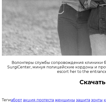
Волонтеры службы сопровождения клиники бер
SurgiCenter, минуя полицейские кордоны и протест
escort her to the entrance
Скачать
Теги
аборт
акция протеста
женщины
защита
зонты