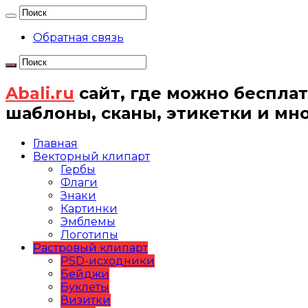
Обратная связь
Abali.ru
сайт, где можно бесплат
шаблоны, сканы, этикетки и мн
Главная
Векторный клипарт
Гербы
Флаги
Знаки
Картинки
Эмблемы
Логотипы
Растровый клипарт
PSD-исходники
Бейджи
Буклеты
Визитки