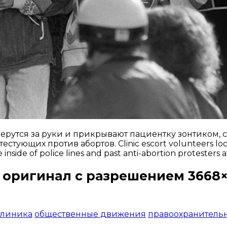
утся за руки и прикрывают пациентку зонтиком, с
ующих против абортов. Clinic escort volunteers lock a
 inside of police lines and past anti-abortion protesters 
 оригинал с разрешением 3668×
Открыть доступ за 99 руб.
клиника
общественные движения
правоохранитель