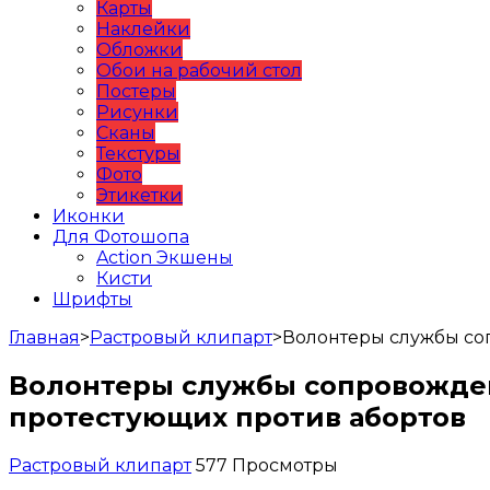
Карты
Наклейки
Обложки
Обои на рабочий стол
Постеры
Рисунки
Сканы
Текстуры
Фото
Этикетки
Иконки
Для Фотошопа
Action Экшены
Кисти
Шрифты
Главная
>
Растровый клипарт
>
Волонтеры службы со
Волонтеры службы сопровожден
протестующих против абортов
Растровый клипарт
577 Просмотры