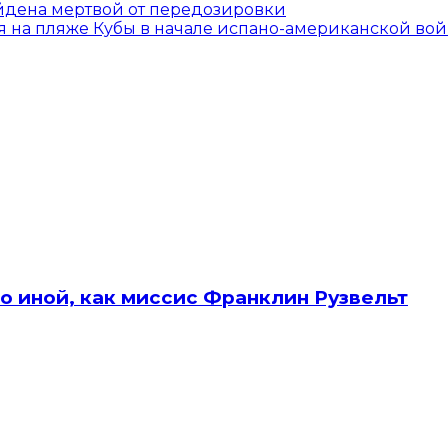
йдена мертвой от передозировки
 на пляже Кубы в начале испано-американской во
о иной, как миссис Франклин Рузвельт