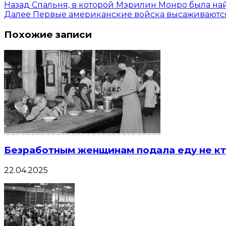
Назад
Спальня, в которой Мэрилин Монро была на
Далее
Первые американские войска высаживаются
Похожие записи
Безработным женщинам подала еду не кт
22.04.2025