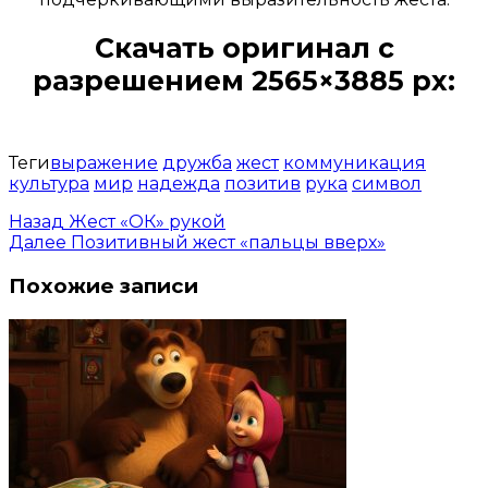
Скачать оригинал с
разрешением 2565×3885 px:
Открыть доступ за 99 руб.
Теги
выражение
дружба
жест
коммуникация
культура
мир
надежда
позитив
рука
символ
Назад
Жест «ОК» рукой
Далее
Позитивный жест «пальцы вверх»
Похожие записи