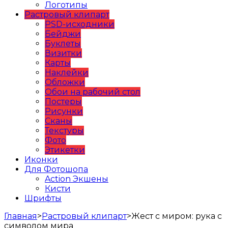
Логотипы
Растровый клипарт
PSD-исходники
Бейджи
Буклеты
Визитки
Карты
Наклейки
Обложки
Обои на рабочий стол
Постеры
Рисунки
Сканы
Текстуры
Фото
Этикетки
Иконки
Для Фотошопа
Action Экшены
Кисти
Шрифты
Главная
>
Растровый клипарт
>
Жест с миром: рука с
символом мира