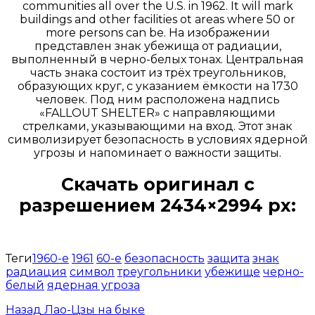
communities all over the U.S. in 1962. It will mark
buildings and other facilities ot areas where 50 or
more persons can be. На изображении
представлен знак убежища от радиации,
выполненный в черно-белых тонах. Центральная
часть знака состоит из трёх треугольников,
образующих круг, с указанием ёмкости на 1730
человек. Под ним расположена надпись
«FALLOUT SHELTER» с направляющими
стрелками, указывающими на вход. Этот знак
символизирует безопасность в условиях ядерной
угрозы и напоминает о важности защиты.
Скачать оригинал с
разрешением 2434×2994 px:
Открыть доступ за 99 руб.
Теги
1960-е
1961
60-е
безопасность
защита
знак
радиация
символ
треугольники
убежище
черно-
белый
ядерная угроза
Назад
Лао-Цзы на быке