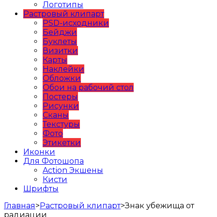
Логотипы
Растровый клипарт
PSD-исходники
Бейджи
Буклеты
Визитки
Карты
Наклейки
Обложки
Обои на рабочий стол
Постеры
Рисунки
Сканы
Текстуры
Фото
Этикетки
Иконки
Для Фотошопа
Action Экшены
Кисти
Шрифты
Главная
>
Растровый клипарт
>
Знак убежища от
радиации